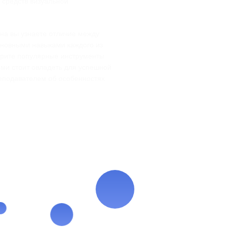
 средств визуальной
на вы узнаете отличие между
сновными навыками каждого из
трите популярные инструменты
орыми стоит овладеть для успешной
реподавателем об особенностях