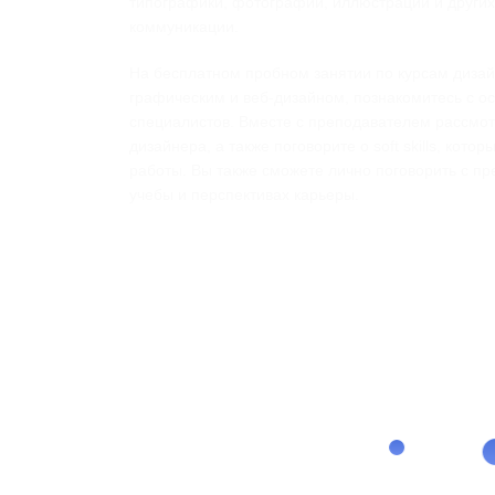
типографики, фотографии, иллюстрации и других
коммуникации.
На бесплатном пробном занятии по курсам дизай
графическим и веб-дизайном, познакомитесь с о
специалистов. Вместе с преподавателем рассмо
дизайнера, а также поговорите о soft skills, кот
работы. Вы также сможете лично поговорить с п
учебы и перспективах карьеры.