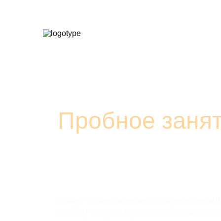
Казань
+7 (966
Пробное занят
Дизайна
Дизайн – процесс визуального общения бренда и
дизайна – привлечь внимание и сформировать л